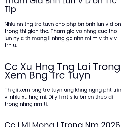
Tham Gia Bnh Lun V D on Trc
Tip
Nhiu nn tng trc tuyn cho php bn bnh lun v d on
trong thi gian thc. Tham gia vo nhng cuc tho
lun ny c th mang li nhng gc nhn mi m v th v v
trn u.
Cc Xu Hng Tng Lai Trong
Xem Bng Trc Tuyn
Th gii xem bng trc tuyn ang khng ngng pht trin
vi nhiu xu hng mi. Di y l mt s iu bn cn theo di
trong nhng nm ti.
Cc i Mi Mong i Trong Nm 2026