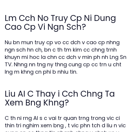
Lm Cch No Truy Cp Ni Dung
Cao Cp Vi Ngn Sch?
Nu bn mun truy cp vo cc dch v cao cp nhng
ngn sch hn ch, bn c th tm kim cc chng trnh
khuyn mi hoc la chn cc dch v min ph nh Lng Sn
TV. Nhng nn tng ny thng cung cp cc trn u cht
lng m khng cn phi b nhiu tin.
Liu AI C Thay i Cch Chng Ta
Xem Bng Khng?
C th ni rng AI s c vai tr quan trng trong vic ci
thin tri nghim xem bng , t vic phn tch d liu n vic