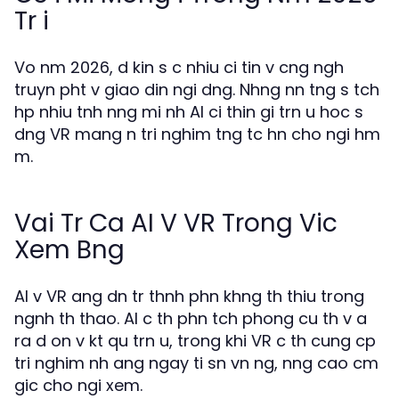
Tr i
Vo nm 2026, d kin s c nhiu ci tin v cng ngh
truyn pht v giao din ngi dng. Nhng nn tng s tch
hp nhiu tnh nng mi nh AI ci thin gi trn u hoc s
dng VR mang n tri nghim tng tc hn cho ngi hm
m.
Vai Tr Ca AI V VR Trong Vic
Xem Bng
AI v VR ang dn tr thnh phn khng th thiu trong
ngnh th thao. AI c th phn tch phong cu th v a
ra d on v kt qu trn u, trong khi VR c th cung cp
tri nghim nh ang ngay ti sn vn ng, nng cao cm
gic cho ngi xem.