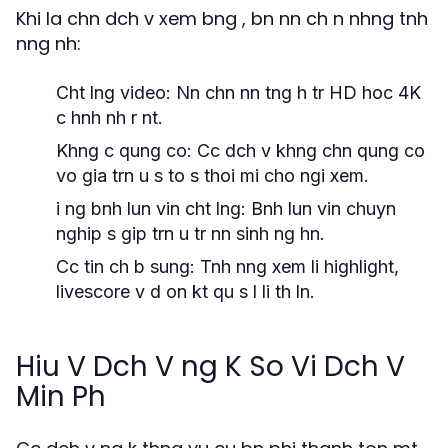
Khi la chn dch v xem bng , bn nn ch n nhng tnh
nng nh:
Cht lng video: Nn chn nn tng h tr HD hoc 4K
c hnh nh r nt.
Khng c qung co: Cc dch v khng chn qung co
vo gia trn u s to s thoi mi cho ngi xem.
i ng bnh lun vin cht lng: Bnh lun vin chuyn
nghip s gip trn u tr nn sinh ng hn.
Cc tin ch b sung: Tnh nng xem li highlight,
livescore v d on kt qu s l li th ln.
Hiu V Dch V ng K So Vi Dch V
Min Ph