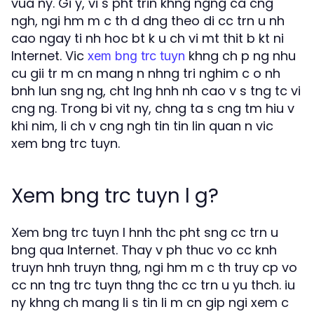
vua ny. Gi y, vi s pht trin khng ngng ca cng
ngh, ngi hm m c th d dng theo di cc trn u nh
cao ngay ti nh hoc bt k u ch vi mt thit b kt ni
Internet. Vic
khng ch p ng nhu
xem bng trc tuyn
cu gii tr m cn mang n nhng tri nghim c o nh
bnh lun sng ng, cht lng hnh nh cao v s tng tc vi
cng ng. Trong bi vit ny, chng ta s cng tm hiu v
khi nim, li ch v cng ngh tin tin lin quan n vic
xem bng trc tuyn.
Xem bng trc tuyn l g?
Xem bng trc tuyn l hnh thc pht sng cc trn u
bng qua Internet. Thay v ph thuc vo cc knh
truyn hnh truyn thng, ngi hm m c th truy cp vo
cc nn tng trc tuyn thng thc cc trn u yu thch. iu
ny khng ch mang li s tin li m cn gip ngi xem c