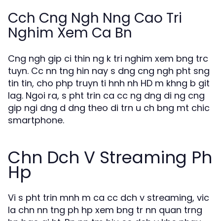
Cch Cng Ngh Nng Cao Tri
Nghim Xem Ca Bn
Cng ngh gip ci thin ng k tri nghim xem bng trc
tuyn. Cc nn tng hin nay s dng cng ngh pht sng
tin tin, cho php truyn ti hnh nh HD m khng b git
lag. Ngoi ra, s pht trin ca cc ng dng di ng cng
gip ngi dng d dng theo di trn u ch bng mt chic
smartphone.
Chn Dch V Streaming Ph
Hp
Vi s pht trin mnh m ca cc dch v streaming, vic
la chn nn tng ph hp xem bng tr nn quan trng