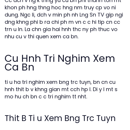
Cc dch v ng k thng yu cu bn phi thanh ton mt
khon ph hng thng hoc hng nm truy cp vo ni
dung. Ngc li, dch v min ph nh Lng Sn TV gip ngi
dng khng phi b ra chi ph m vn c c hi tip cn cc
trn u ln. La chn gia hai hnh thc ny ph thuc vo
nhu cu v thi quen xem ca bn.
Cu Hnh Tri Nghim Xem
Ca Bn
ti u ha tri nghim xem bng trc tuyn, bn cn cu
hnh thit b v khng gian mt cch hp l. Di y l mt s
mo hu ch bn c c tri nghim tt nht.
Thit B Ti u Xem Bng Trc Tuyn