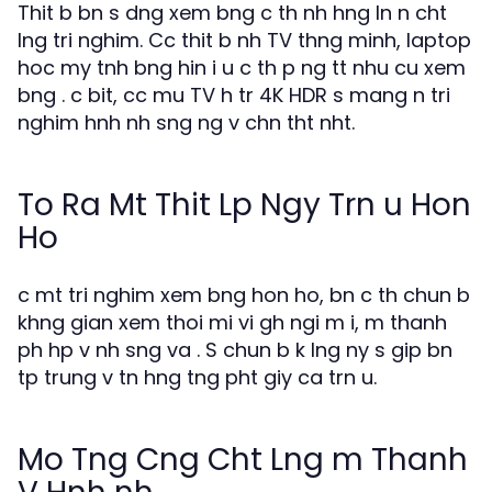
Thit b bn s dng xem bng c th nh hng ln n cht
lng tri nghim. Cc thit b nh TV thng minh, laptop
hoc my tnh bng hin i u c th p ng tt nhu cu xem
bng . c bit, cc mu TV h tr 4K HDR s mang n tri
nghim hnh nh sng ng v chn tht nht.
To Ra Mt Thit Lp Ngy Trn u Hon
Ho
c mt tri nghim xem bng hon ho, bn c th chun b
khng gian xem thoi mi vi gh ngi m i, m thanh
ph hp v nh sng va . S chun b k lng ny s gip bn
tp trung v tn hng tng pht giy ca trn u.
Mo Tng Cng Cht Lng m Thanh