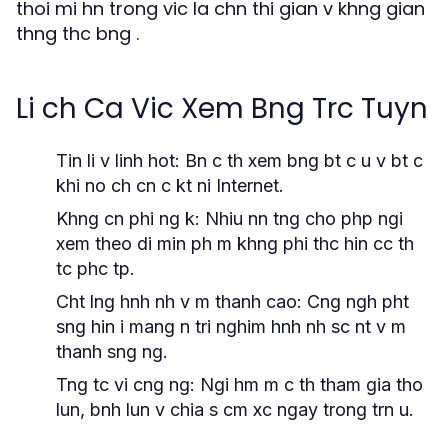
thoi mi hn trong vic la chn thi gian v khng gian
thng thc bng .
Li ch Ca Vic Xem Bng Trc Tuyn
Tin li v linh hot:
Bn c th xem bng bt c u v bt c
khi no ch cn c kt ni Internet.
Khng cn phi ng k:
Nhiu nn tng cho php ngi
xem theo di min ph m khng phi thc hin cc th
tc phc tp.
Cht lng hnh nh v m thanh cao:
Cng ngh pht
sng hin i mang n tri nghim hnh nh sc nt v m
thanh sng ng.
Tng tc vi cng ng:
Ngi hm m c th tham gia tho
lun, bnh lun v chia s cm xc ngay trong trn u.