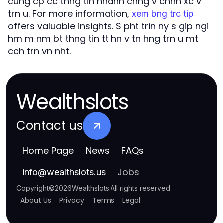
cung cp cc thng tin nhanh chng v chnh xc v
trn u. For more information,
xem bng trc tip
offers valuable insights. S pht trin ny s gip ngi
hm m nm bt thng tin tt hn v tn hng trn u mt
cch trn vn nht.
Wealthslots
Contact us
Home Page
News
FAQs
Jobs
info
@
wealthslots.us
Copyright
©
2026
Wealthslots
.
All rights reserved
About Us
Privacy
Terms
Legal