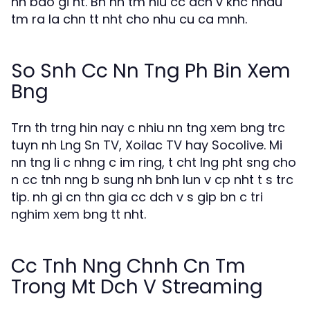
hn bao gi ht. Bn nn tm hiu cc dch v khc nhau
tm ra la chn tt nht cho nhu cu ca mnh.
So Snh Cc Nn Tng Ph Bin Xem
Bng
Trn th trng hin nay c nhiu nn tng xem bng trc
tuyn nh Lng Sn TV, Xoilac TV hay Socolive. Mi
nn tng li c nhng c im ring, t cht lng pht sng cho
n cc tnh nng b sung nh bnh lun v cp nht t s trc
tip. nh gi cn thn gia cc dch v s gip bn c tri
nghim xem bng tt nht.
Cc Tnh Nng Chnh Cn Tm
Trong Mt Dch V Streaming