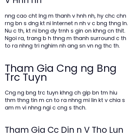
V Hnh nh
nng cao cht lng m thanh v hnh nh, hy chc chn
rng bn s dng kt ni Internet n nh v c bng thng ln.
Nu c th, kt ni bng dy trnh s gin on khng cn thit.
Ngoi ra, trang b h thng m thanh surround c th
to ra nhng tri nghim nh ang sn vn ng thc th.
Tham Gia Cng ng Bng
Trc Tuyn
Cng ng bng trc tuyn khng ch gip bn tm hiu
thm thng tin m cn to ra nhng mi lin kt v chia s
am m vi nhng ngi c cng s thch.
Tham Gia Cc Din n V Tho Lun