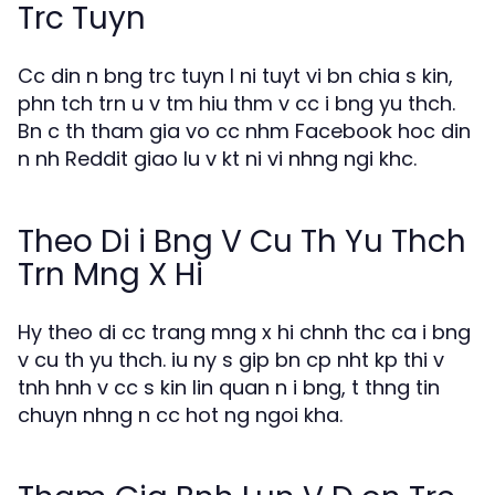
Trc Tuyn
Cc din n bng trc tuyn l ni tuyt vi bn chia s kin,
phn tch trn u v tm hiu thm v cc i bng yu thch.
Bn c th tham gia vo cc nhm Facebook hoc din
n nh Reddit giao lu v kt ni vi nhng ngi khc.
Theo Di i Bng V Cu Th Yu Thch
Trn Mng X Hi
Hy theo di cc trang mng x hi chnh thc ca i bng
v cu th yu thch. iu ny s gip bn cp nht kp thi v
tnh hnh v cc s kin lin quan n i bng, t thng tin
chuyn nhng n cc hot ng ngoi kha.