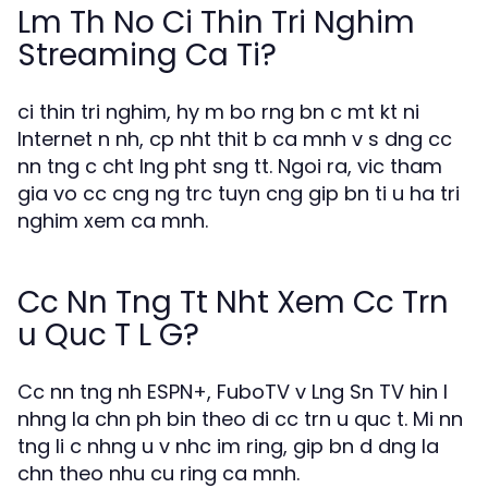
Lm Th No Ci Thin Tri Nghim
Streaming Ca Ti?
ci thin tri nghim, hy m bo rng bn c mt kt ni
Internet n nh, cp nht thit b ca mnh v s dng cc
nn tng c cht lng pht sng tt. Ngoi ra, vic tham
gia vo cc cng ng trc tuyn cng gip bn ti u ha tri
nghim xem ca mnh.
Cc Nn Tng Tt Nht Xem Cc Trn
u Quc T L G?
Cc nn tng nh ESPN+, FuboTV v Lng Sn TV hin l
nhng la chn ph bin theo di cc trn u quc t. Mi nn
tng li c nhng u v nhc im ring, gip bn d dng la
chn theo nhu cu ring ca mnh.