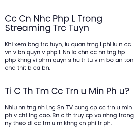
Cc Cn Nhc Php L Trong
Streaming Trc Tuyn
Khi xem bng trc tuyn, iu quan trng l phi lu n cc
vn v bn quyn v php l. Nn la chn cc nn tng hp
php khng vi phm quyn s hu tr tu v m bo an ton
cho thit b ca bn.
Ti C Th Tm Cc Trn u Min Ph u?
Nhiu nn tng nh Lng Sn TV cung cp cc trn u min
ph v cht lng cao. Bn c th truy cp vo nhng trang
ny theo di cc trn u m khng cn phi tr ph.